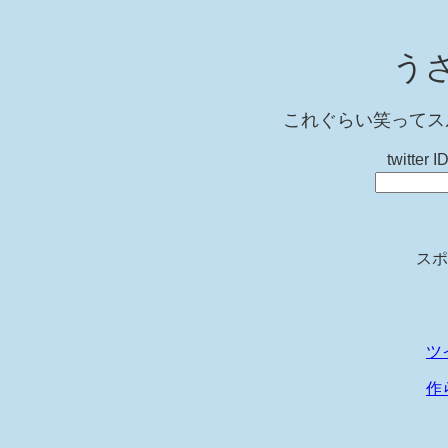
う
これぐらい笑ってス
twitt
スポ
ツ
作