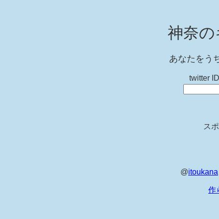
神奈の
あなたをう
twitt
スポ
@
itoukana
作