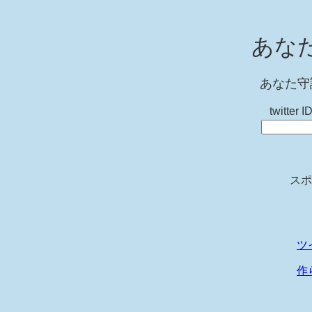
あな
あなた守
twitt
スポ
ツ
作