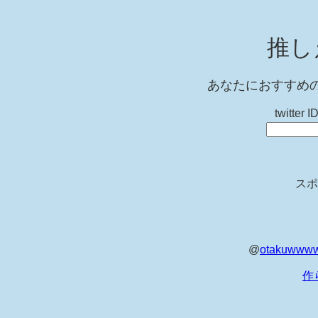
推し
あなたにおすすめ
twitt
スポ
@
otakuwww
作