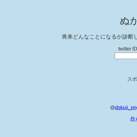
ぬ
将来どんなことになるか診断
twitt
スポ
@
dokuji_pn
作