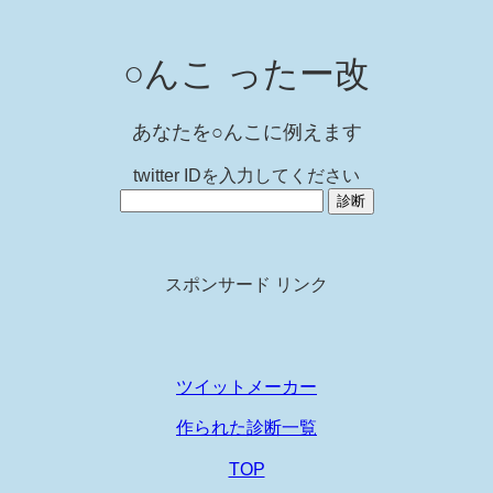
○んこ ったー改
あなたを○んこに例えます
twitter IDを入力してください
スポンサード リンク
ツイットメーカー
作られた診断一覧
TOP