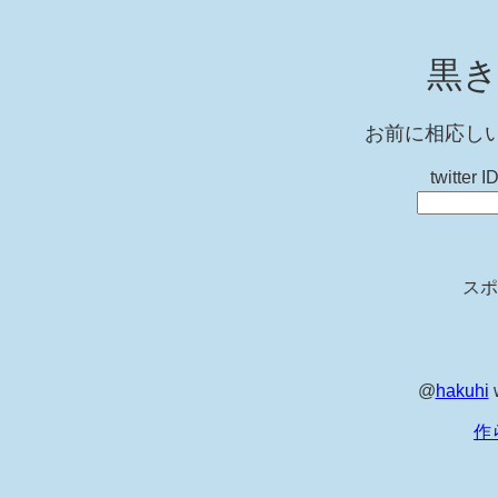
黒き
お前に相応し
twitt
スポ
@
hakuhi
作