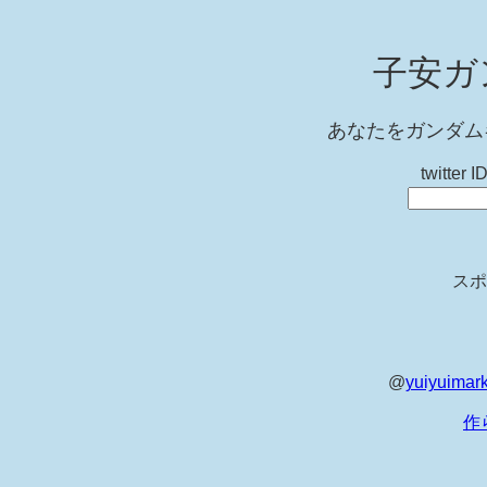
子安ガ
あなたをガンダム
twitt
スポ
@
yuiyuimar
作