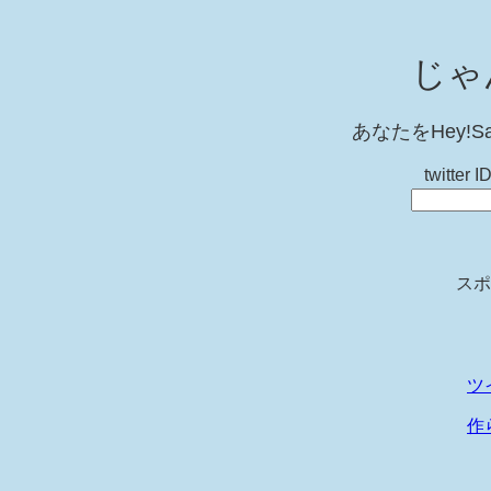
じゃ
あなたをHey!S
twitt
スポ
ツ
作