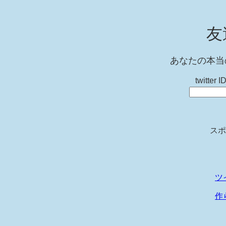
友
あなたの本当
twitt
スポ
ツ
作