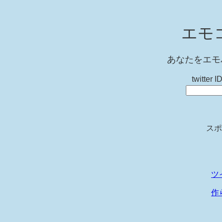
エモ
あなたをエモ
twitt
スポ
ツ
作