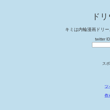
ドリ
キミは内輪漫画ドリー
twitt
スポ
ツ
作