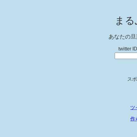
まる
あなたの旦
twitt
スポ
ツ
作