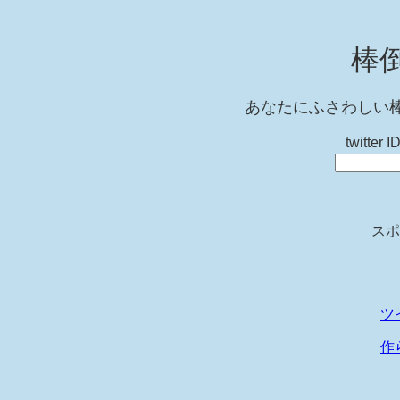
棒
あなたにふさわしい
twitt
スポ
ツ
作