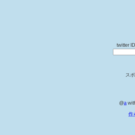
twitt
スポ
@
a
wit
作